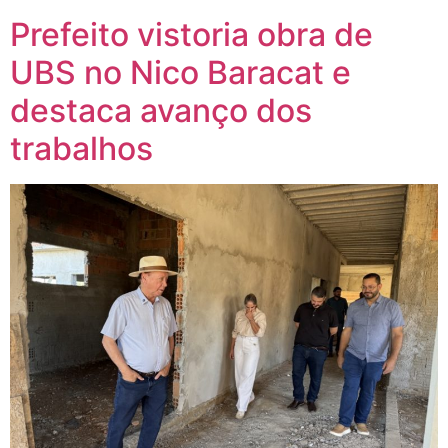
Prefeito vistoria obra de
UBS no Nico Baracat e
destaca avanço dos
trabalhos