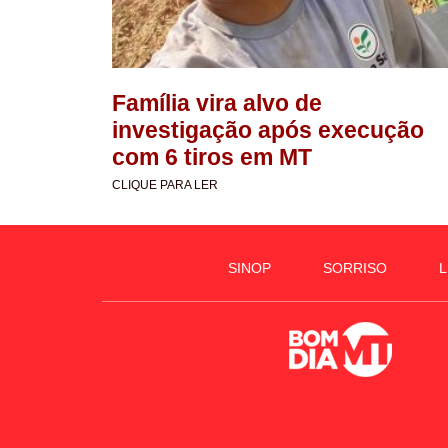
Família vira alvo de
investigação após execução
com 6 tiros em MT
CLIQUE PARA LER
SINOP
SORRISO
L