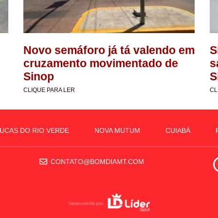
Novo semáforo já tá valendo em
S
cruzamento movimentado de
s
Sinop
S
CLIQUE PARA LER
CL
UCAS DO RIO VERDE
NOVA MUTUM
CUIABÁ
CONTATO@BOMDIAMT.COM