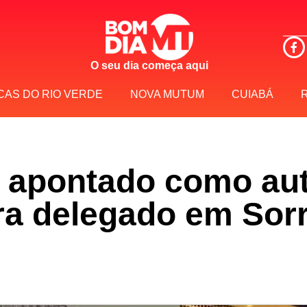
O seu dia começa aqui
CAS DO RIO VERDE
NOVA MUTUM
CUIABÁ
é apontado como au
ra delegado em Sor