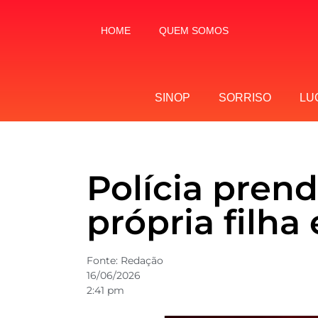
HOME
QUEM SOMOS
SINOP
SORRISO
LU
Polícia pren
própria filh
Fonte:
Redação
16/06/2026
2:41 pm