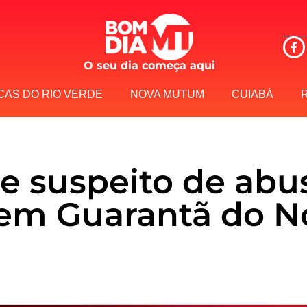
O seu dia começa aqui
CAS DO RIO VERDE
NOVA MUTUM
CUIABÁ
de suspeito de abu
a em Guarantã do N