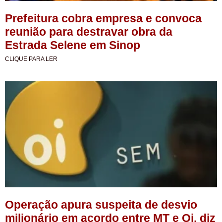
Prefeitura cobra empresa e convoca
reunião para destravar obra da
Estrada Selene em Sinop
CLIQUE PARA LER
Operação apura suspeita de desvio
milionário em acordo entre MT e Oi, diz