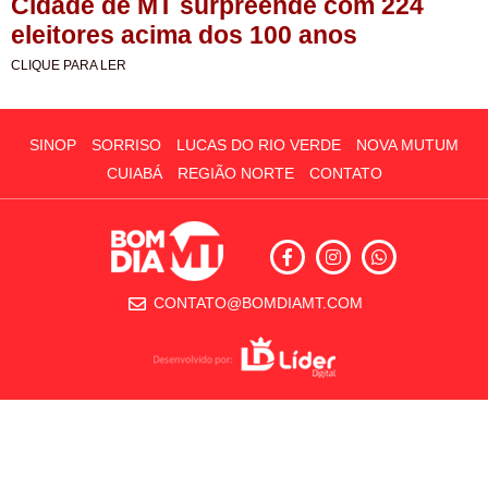
Cidade de MT surpreende com 224
eleitores acima dos 100 anos
CLIQUE PARA LER
SINOP
SORRISO
LUCAS DO RIO VERDE
NOVA MUTUM
CUIABÁ
REGIÃO NORTE
CONTATO
CONTATO@BOMDIAMT.COM