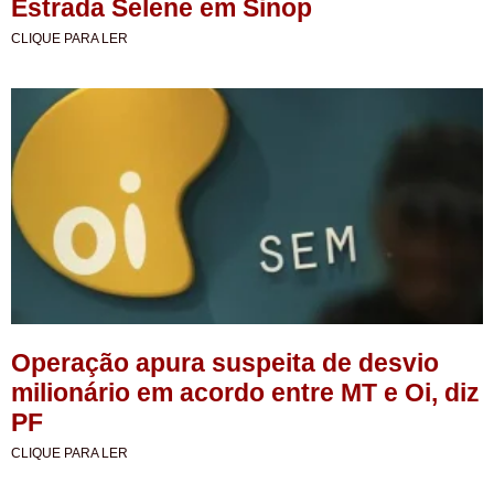
Estrada Selene em Sinop
CLIQUE PARA LER
Operação apura suspeita de desvio
milionário em acordo entre MT e Oi, diz
PF
CLIQUE PARA LER