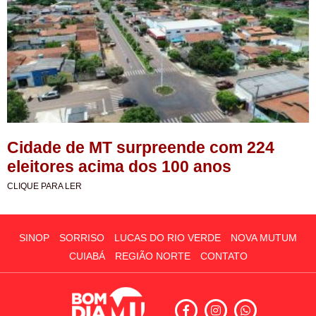
Cidade de MT surpreende com 224
eleitores acima dos 100 anos
CLIQUE PARA LER
SINOP
SORRISO
LUCAS DO RIO VERDE
NOVA MUTUM
CUIABÁ
REGIÃO NORTE
CONTATO