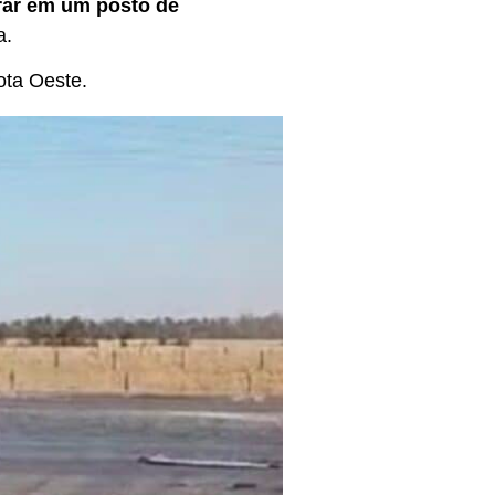
trar em um posto de
a.
ota Oeste.