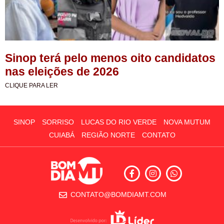
Sinop terá pelo menos oito candidatos
nas eleições de 2026
CLIQUE PARA LER
SINOP
SORRISO
LUCAS DO RIO VERDE
NOVA MUTUM
CUIABÁ
REGIÃO NORTE
CONTATO
CONTATO@BOMDIAMT.COM