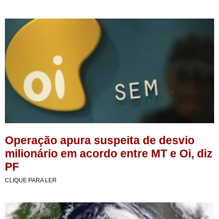
Operação apura suspeita de desvio
milionário em acordo entre MT e Oi, diz
PF
CLIQUE PARA LER