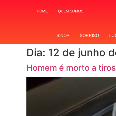
HOME
QUEM SOMOS
SINOP
SORRISO
LU
Dia:
12 de junho 
Homem é morto a tiro