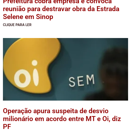
Prefeitura cobra empresa e convoca
reunião para destravar obra da Estrada
Selene em Sinop
CLIQUE PARA LER
Operação apura suspeita de desvio
milionário em acordo entre MT e Oi, diz
PF