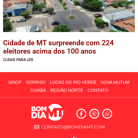
Cidade de MT surpreende com 224
eleitores acima dos 100 anos
CLIQUE PARA LER
SINOP
SORRISO
LUCAS DO RIO VERDE
NOVA MUTUM
CUIABÁ
REGIÃO NORTE
CONTATO
CONTATO@BOMDIAMT.COM