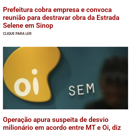
Prefeitura cobra empresa e convoca
reunião para destravar obra da Estrada
Selene em Sinop
CLIQUE PARA LER
Operação apura suspeita de desvio
milionário em acordo entre MT e Oi, diz