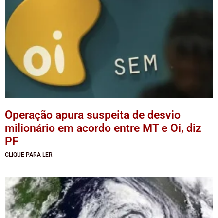
Operação apura suspeita de desvio
milionário em acordo entre MT e Oi, diz
PF
CLIQUE PARA LER