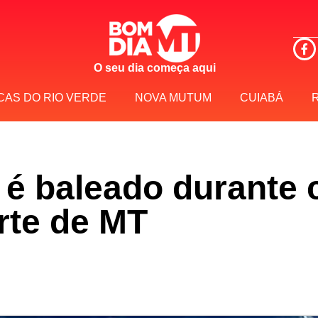
O seu dia começa aqui
CAS DO RIO VERDE
NOVA MUTUM
CUIABÁ
l é baleado durante
rte de MT