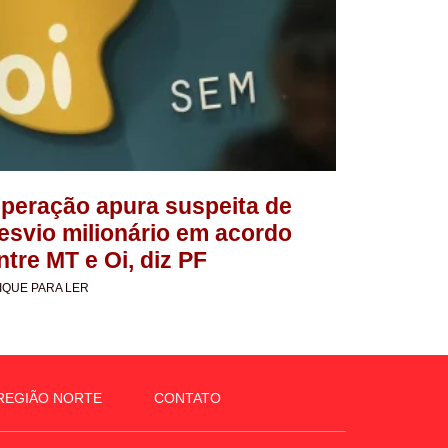
peração apura suspeita de
esvio milionário em acordo
ntre MT e Oi, diz PF
IQUE PARA LER
REGIÃO NORTE
CONTATO