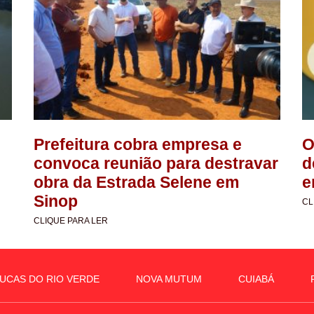
Prefeitura cobra empresa e
O
convoca reunião para destravar
d
obra da Estrada Selene em
e
Sinop
CL
CLIQUE PARA LER
UCAS DO RIO VERDE
NOVA MUTUM
CUIABÁ