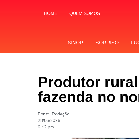
HOME
QUEM SOMOS
SINOP
SORRISO
LU
Produtor rura
fazenda no no
Fonte:
Redação
28/06/2026
6:42 pm