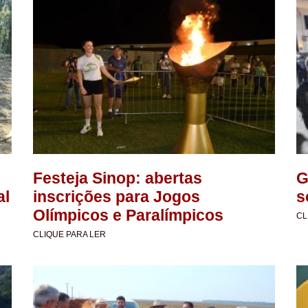
Festeja Sinop: abertas
G
al
inscrições para Jogos
s
Olímpicos e Paralímpicos
CL
CLIQUE PARA LER