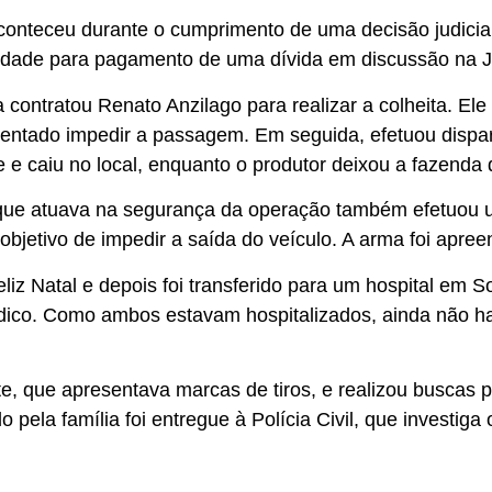
aconteceu durante o cumprimento de uma decisão judicial
iedade para pagamento de uma dívida em discussão na J
ontratou Renato Anzilago para realizar a colheita. Ele 
entado impedir a passagem. Em seguida, efetuou dispar
te e caiu no local, enquanto o produtor deixou a fazenda 
e que atuava na segurança da operação também efetuou 
bjetivo de impedir a saída do veículo. A arma foi apree
liz Natal e depois foi transferido para um hospital em S
dico. Como ambos estavam hospitalizados, ainda não ha
e, que apresentava marcas de tiros, e realizou buscas pe
pela família foi entregue à Polícia Civil, que investiga 