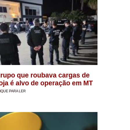
rupo que roubava cargas de
oja é alvo de operação em MT
IQUE PARA LER