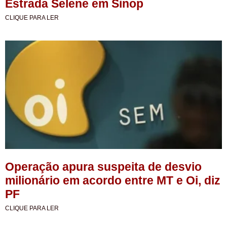
Estrada Selene em Sinop
CLIQUE PARA LER
Operação apura suspeita de desvio
milionário em acordo entre MT e Oi, diz
PF
CLIQUE PARA LER