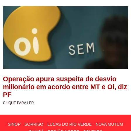
Operação apura suspeita de desvio
milionário em acordo entre MT e Oi, diz
PF
CLIQUE PARA LER
SINOP
SORRISO
LUCAS DO RIO VERDE
NOVA MUTUM