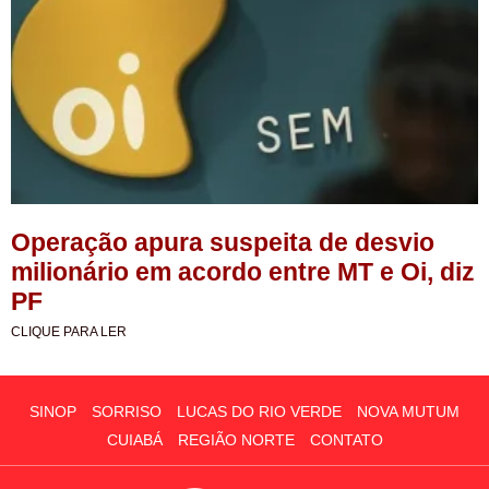
Operação apura suspeita de desvio
milionário em acordo entre MT e Oi, diz
PF
CLIQUE PARA LER
SINOP
SORRISO
LUCAS DO RIO VERDE
NOVA MUTUM
CUIABÁ
REGIÃO NORTE
CONTATO