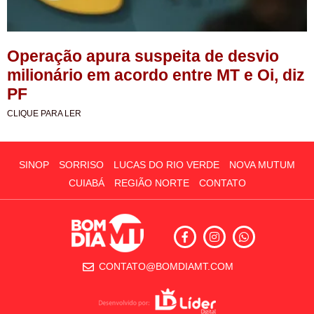
Operação apura suspeita de desvio
milionário em acordo entre MT e Oi, diz
PF
CLIQUE PARA LER
SINOP
SORRISO
LUCAS DO RIO VERDE
NOVA MUTUM
CUIABÁ
REGIÃO NORTE
CONTATO
CONTATO@BOMDIAMT.COM