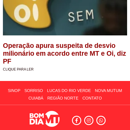
Operação apura suspeita de desvio
milionário em acordo entre MT e Oi, diz
PF
CLIQUE PARA LER
SINOP
SORRISO
LUCAS DO RIO VERDE
NOVA MUTUM
CUIABÁ
REGIÃO NORTE
CONTATO