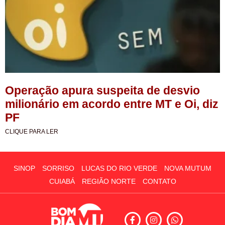
Operação apura suspeita de desvio
milionário em acordo entre MT e Oi, diz
PF
CLIQUE PARA LER
SINOP
SORRISO
LUCAS DO RIO VERDE
NOVA MUTUM
CUIABÁ
REGIÃO NORTE
CONTATO