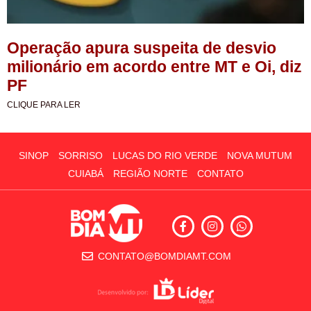
Operação apura suspeita de desvio
milionário em acordo entre MT e Oi, diz
PF
CLIQUE PARA LER
SINOP
SORRISO
LUCAS DO RIO VERDE
NOVA MUTUM
CUIABÁ
REGIÃO NORTE
CONTATO
CONTATO@BOMDIAMT.COM