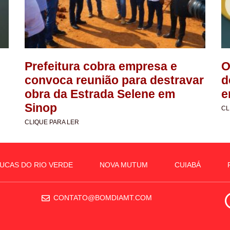
Prefeitura cobra empresa e
O
convoca reunião para destravar
d
obra da Estrada Selene em
e
Sinop
CL
CLIQUE PARA LER
UCAS DO RIO VERDE
NOVA MUTUM
CUIABÁ
CONTATO@BOMDIAMT.COM