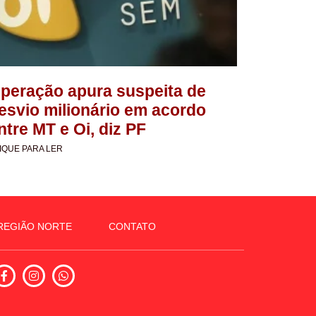
peração apura suspeita de
esvio milionário em acordo
ntre MT e Oi, diz PF
IQUE PARA LER
REGIÃO NORTE
CONTATO