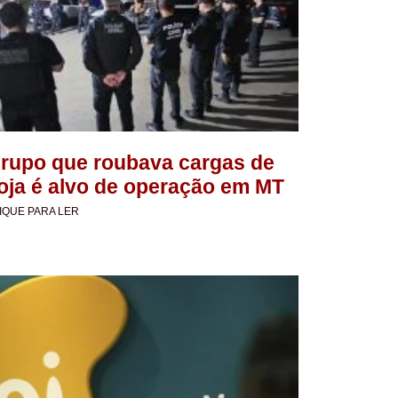
rupo que roubava cargas de
oja é alvo de operação em MT
IQUE PARA LER