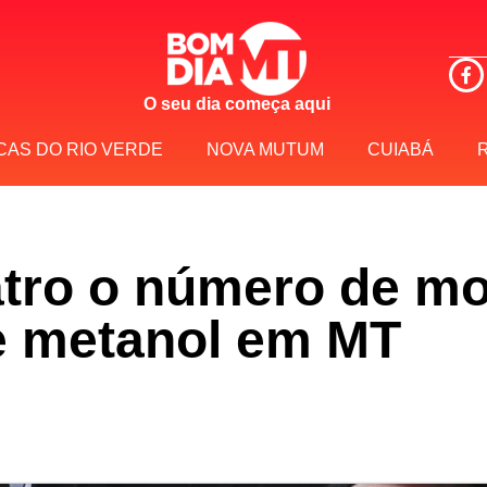
O seu dia começa aqui
CAS DO RIO VERDE
NOVA MUTUM
CUIABÁ
tro o número de mo
e metanol em MT