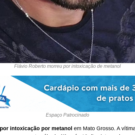
Flávio Roberto morreu por intoxicação de metanol
Espaço Patrocinado
por intoxicação por metanol
em Mato Grosso. A vítima