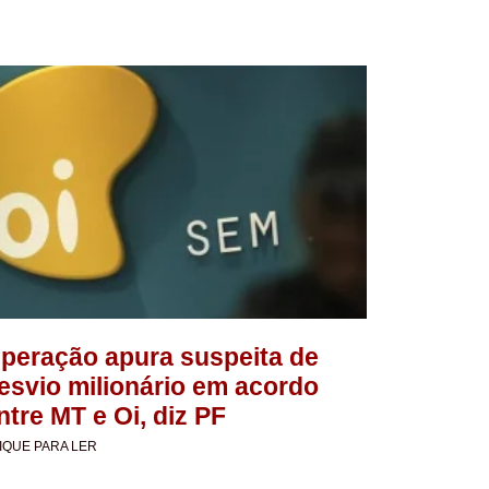
peração apura suspeita de
esvio milionário em acordo
ntre MT e Oi, diz PF
IQUE PARA LER