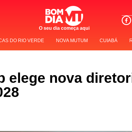
O seu dia começa aqui
CAS DO RIO VERDE
NOVA MUTUM
CUIABÁ
 elege nova diretor
028