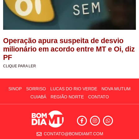
Operação apura suspeita de desvio
milionário em acordo entre MT e Oi, diz
PF
CLIQUE PARA LER
SINOP
SORRISO
LUCAS DO RIO VERDE
NOVA MUTUM
CUIABÁ
REGIÃO NORTE
CONTATO
CONTATO@BOMDIAMT.COM