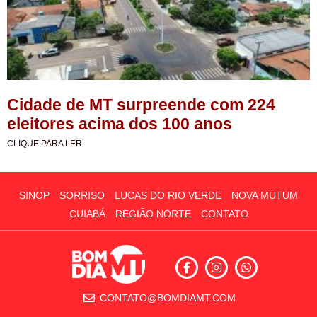
Cidade de MT surpreende com 224
eleitores acima dos 100 anos
CLIQUE PARA LER
SINOP
SORRISO
LUCAS DO RIO VERDE
NOVA MUTUM
CUIABÁ
REGIÃO NORTE
CONTATO
CONTATO@BOMDIAMT.COM