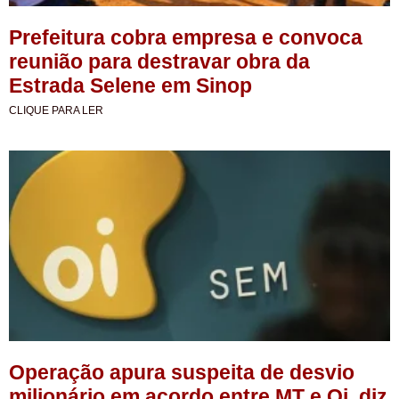
Prefeitura cobra empresa e convoca
reunião para destravar obra da
Estrada Selene em Sinop
CLIQUE PARA LER
Operação apura suspeita de desvio
milionário em acordo entre MT e Oi, diz