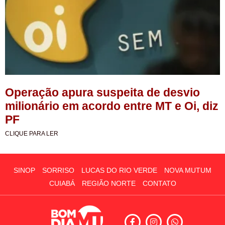
Operação apura suspeita de desvio
milionário em acordo entre MT e Oi, diz
PF
CLIQUE PARA LER
SINOP
SORRISO
LUCAS DO RIO VERDE
NOVA MUTUM
CUIABÁ
REGIÃO NORTE
CONTATO