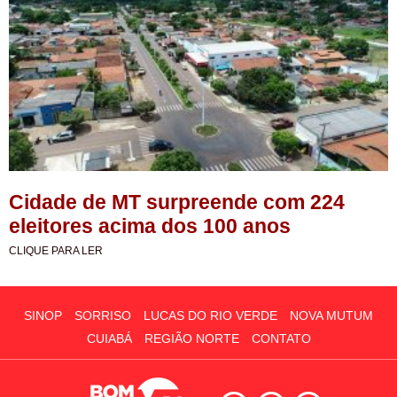
Cidade de MT surpreende com 224
eleitores acima dos 100 anos
CLIQUE PARA LER
SINOP
SORRISO
LUCAS DO RIO VERDE
NOVA MUTUM
CUIABÁ
REGIÃO NORTE
CONTATO