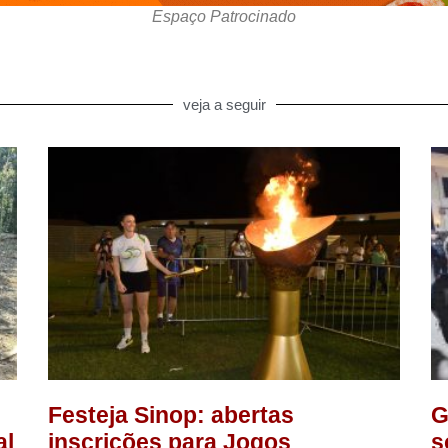
Espaço Patrocinado
veja a seguir
Festeja Sinop: abertas
G
al
inscrições para Jogos
s