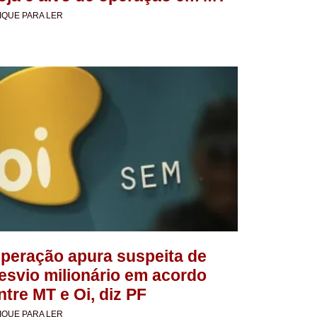
IQUE PARA LER
peração apura suspeita de
esvio milionário em acordo
ntre MT e Oi, diz PF
IQUE PARA LER