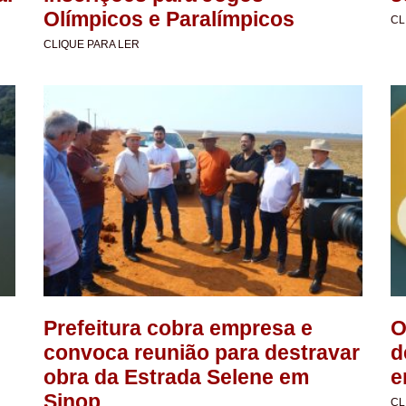
Olímpicos e Paralímpicos
CL
CLIQUE PARA LER
Prefeitura cobra empresa e
O
convoca reunião para destravar
d
obra da Estrada Selene em
e
Sinop
CL