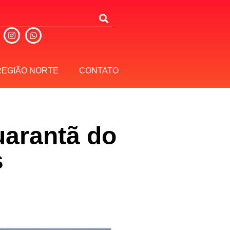
REGIÃO NORTE
CONTATO
uarantã do
s