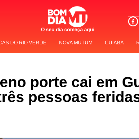
O seu dia começa aqui
CAS DO RIO VERDE
NOVA MUTUM
CUIABÁ
eno porte cai em G
três pessoas ferida