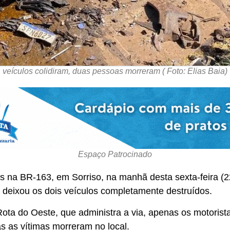
veículos colidiram, duas pessoas morreram ( Foto: Elias Baia)
Espaço Patrocinado
as na BR-163, em Sorriso, na manhã desta sexta-feira (2
e deixou os dois veículos completamente destruídos.
ta do Oeste, que administra a via, apenas os motorist
s as vítimas morreram no local.