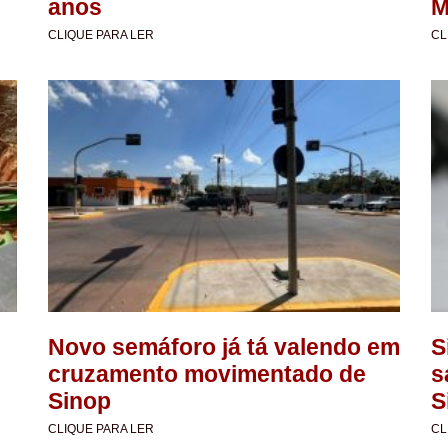
anos
M
CLIQUE PARA LER
CL
Novo semáforo já tá valendo em
S
cruzamento movimentado de
s
Sinop
S
CLIQUE PARA LER
CL