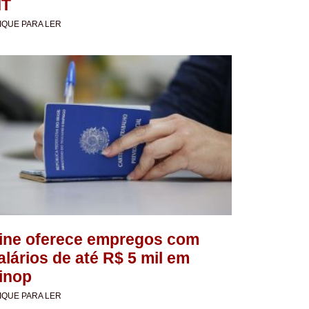
T
IQUE PARA LER
ine oferece empregos com
alários de até R$ 5 mil em
inop
IQUE PARA LER