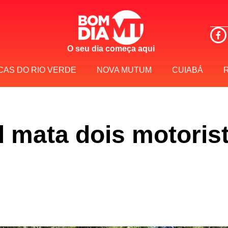
O seu dia começa aqui
CAS DO RIO VERDE
NOVA MUTUM
CUIABÁ
al mata dois motori