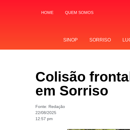
HOME
QUEM SOMOS
SINOP
SORRISO
LU
Colisão front
em Sorriso
Fonte:
Redação
22/08/2025
12:57 pm