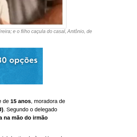
eira; e o filho caçula do casal, Antônio, de
te de
15 anos
, moradora de
J)
. Segundo o delegado
a na mão do irmão