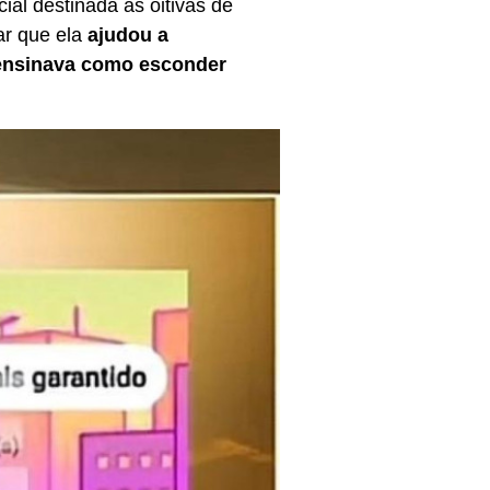
al destinada às oitivas de
ar que ela
ajudou a
ensinava como esconder