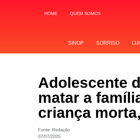
HOME
QUEM SOMOS
SINOP
SORRISO
LU
Adolescente 
matar a famíl
criança morta,
Fonte:
Redação
07/07/2025