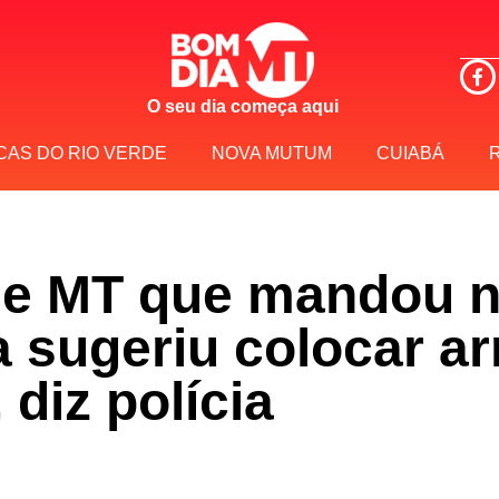
O seu dia começa aqui
CAS DO RIO VERDE
NOVA MUTUM
CUIABÁ
de MT que mandou 
ia sugeriu colocar 
 diz polícia