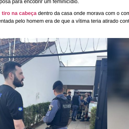
sposa para encobrir um feminicídio.
 tiro na cabeça
dentro da casa onde morava com o com
entada pelo homem era de que a vítima teria atirado cont