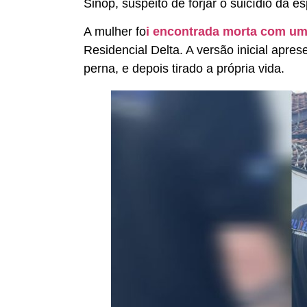
Sinop, suspeito de forjar o suicídio da e
A mulher fo
i encontrada morta com um
Residencial Delta. A versão inicial apres
perna, e depois tirado a própria vida.