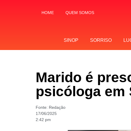
HOME
QUEM SOMOS
SINOP
SORRISO
LU
Marido é preso
psicóloga em 
Fonte:
Redação
17/06/2025
2:42 pm