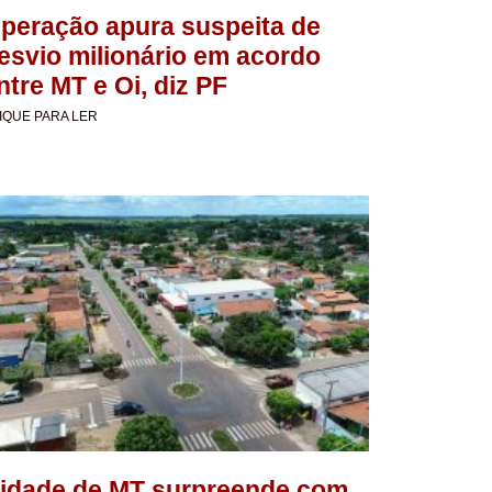
peração apura suspeita de
esvio milionário em acordo
ntre MT e Oi, diz PF
IQUE PARA LER
idade de MT surpreende com