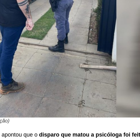
ução)
ca apontou que o
disparo que matou a psicóloga foi feit