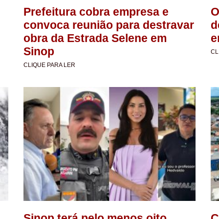
Prefeitura cobra empresa e
O
convoca reunião para destravar
d
obra da Estrada Selene em
e
Sinop
CL
CLIQUE PARA LER
Sinop terá pelo menos oito
C