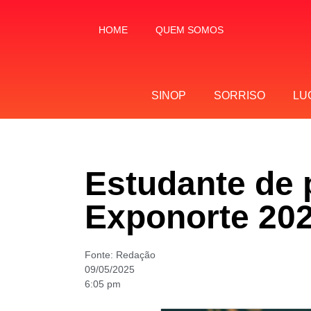
HOME
QUEM SOMOS
SINOP
SORRISO
LU
Estudante de p
Exponorte 20
Fonte:
Redação
09/05/2025
6:05 pm