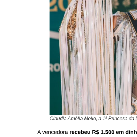
Claudia Amélia Mello, a 1ª Princesa da
A vencedora
recebeu R$ 1.500 em dinh