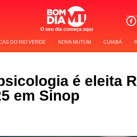
O seu dia começa aqui
CAS DO RIO VERDE
NOVA MUTUM
CUIABÁ
sicologia é eleita 
25 em Sinop