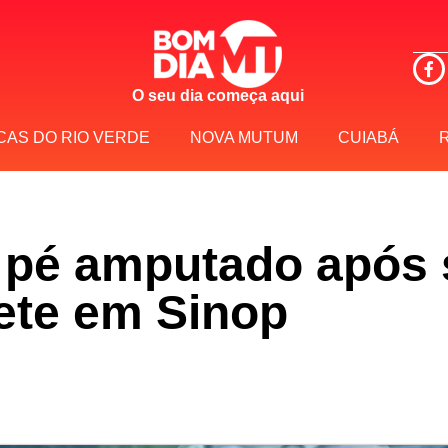
O seu dia começa aqui
CAS DO RIO VERDE
NOVA MUTUM
CUIABÁ
pé amputado após s
ete em Sinop