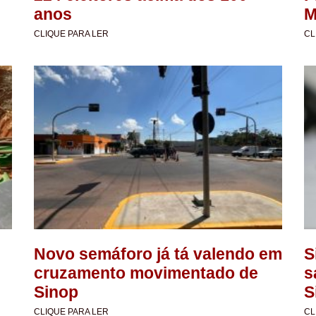
anos
M
CLIQUE PARA LER
CL
Novo semáforo já tá valendo em
S
cruzamento movimentado de
s
Sinop
S
CLIQUE PARA LER
CL