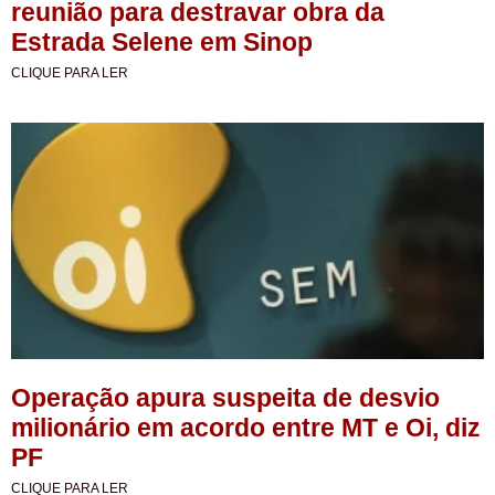
reunião para destravar obra da
Estrada Selene em Sinop
CLIQUE PARA LER
Operação apura suspeita de desvio
milionário em acordo entre MT e Oi, diz
PF
CLIQUE PARA LER