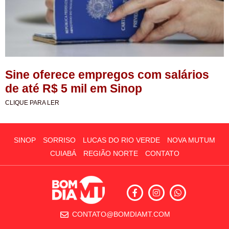
Sine oferece empregos com salários
de até R$ 5 mil em Sinop
CLIQUE PARA LER
SINOP
SORRISO
LUCAS DO RIO VERDE
NOVA MUTUM
CUIABÁ
REGIÃO NORTE
CONTATO
CONTATO@BOMDIAMT.COM