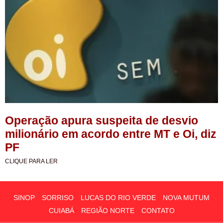
Operação apura suspeita de desvio
milionário em acordo entre MT e Oi, diz
PF
CLIQUE PARA LER
SINOP
SORRISO
LUCAS DO RIO VERDE
NOVA MUTUM
CUIABÁ
REGIÃO NORTE
CONTATO