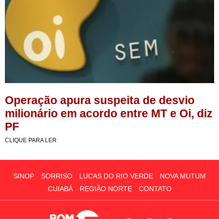
Operação apura suspeita de desvio
milionário em acordo entre MT e Oi, diz
PF
CLIQUE PARA LER
SINOP
SORRISO
LUCAS DO RIO VERDE
NOVA MUTUM
CUIABÁ
REGIÃO NORTE
CONTATO