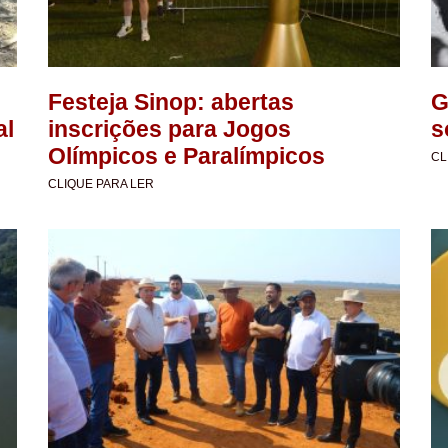
Festeja Sinop: abertas
G
al
inscrições para Jogos
s
Olímpicos e Paralímpicos
CL
CLIQUE PARA LER