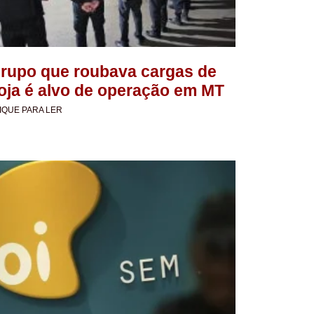
rupo que roubava cargas de
oja é alvo de operação em MT
IQUE PARA LER