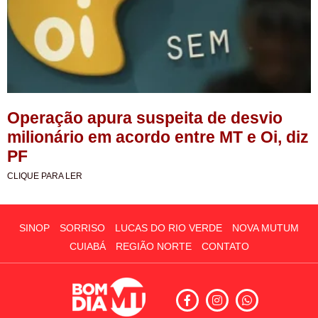
Operação apura suspeita de desvio
milionário em acordo entre MT e Oi, diz
PF
CLIQUE PARA LER
SINOP
SORRISO
LUCAS DO RIO VERDE
NOVA MUTUM
CUIABÁ
REGIÃO NORTE
CONTATO