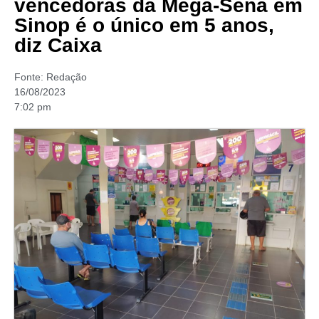
vencedoras da Mega-Sena em
Sinop é o único em 5 anos,
diz Caixa
Fonte:
Redação
16/08/2023
7:02 pm