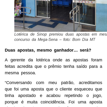
Lotérica de Sinop premiou duas apostas em me
concurso da Mega-Sena – foto: Bom Dia MT
Duas apostas, mesmo ganhador… será?
A gerente da lotérica onde as apostas foram
feitas acredita que o prêmio tenha saído para a
mesma pessoa.
“Conversando com meu patrão, acreditamos
que foi uma aposta que o cliente esqueceu que
tinha apostado e acabou repetindo o jogo,
porque é muita coincidência. Foi uma aposta