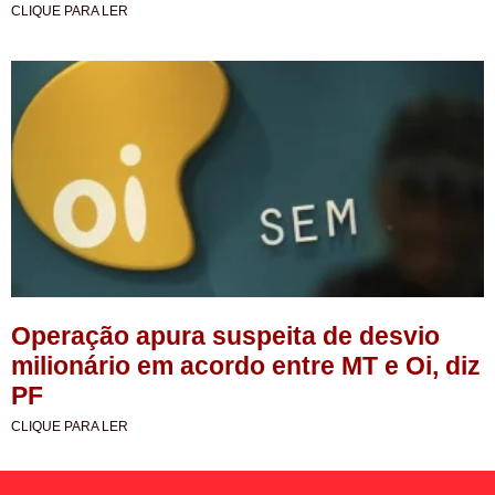
CLIQUE PARA LER
Operação apura suspeita de desvio
milionário em acordo entre MT e Oi, diz
PF
CLIQUE PARA LER