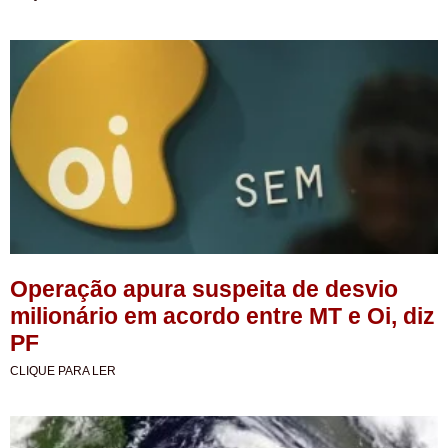
Operação apura suspeita de desvio
milionário em acordo entre MT e Oi, diz
PF
CLIQUE PARA LER