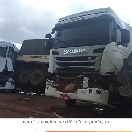
carretas colidem na BR-163 - reprodução