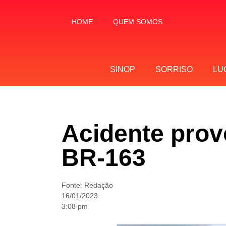
HOME
QUEM SOMOS
SINOP
SORRISO
LU
Acidente provo
BR-163
Fonte:
Redação
16/01/2023
3:08 pm