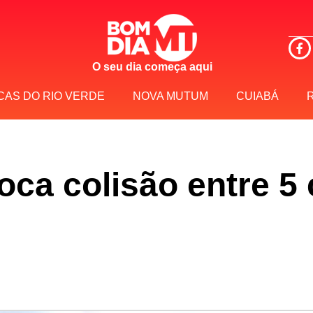
O seu dia começa aqui
CAS DO RIO VERDE
NOVA MUTUM
CUIABÁ
ca colisão entre 5 