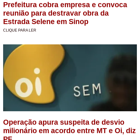
Prefeitura cobra empresa e convoca
reunião para destravar obra da
Estrada Selene em Sinop
CLIQUE PARA LER
Operação apura suspeita de desvio
milionário em acordo entre MT e Oi, diz
PF