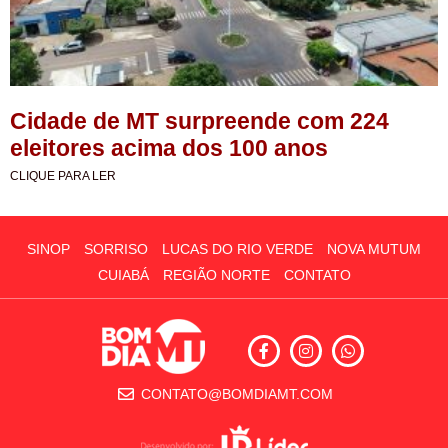
Cidade de MT surpreende com 224
eleitores acima dos 100 anos
CLIQUE PARA LER
SINOP
SORRISO
LUCAS DO RIO VERDE
NOVA MUTUM
CUIABÁ
REGIÃO NORTE
CONTATO
CONTATO@BOMDIAMT.COM