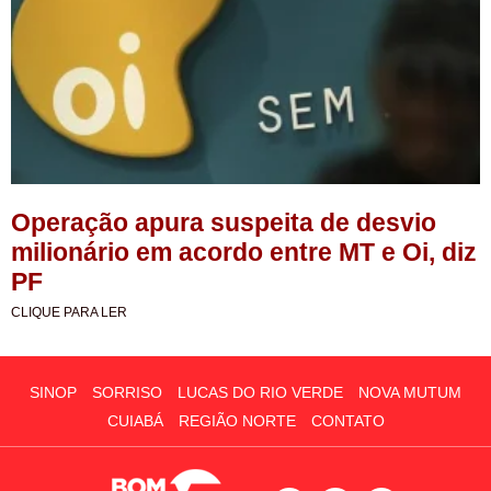
Operação apura suspeita de desvio
milionário em acordo entre MT e Oi, diz
PF
CLIQUE PARA LER
SINOP
SORRISO
LUCAS DO RIO VERDE
NOVA MUTUM
CUIABÁ
REGIÃO NORTE
CONTATO