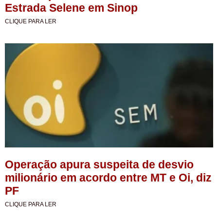
Estrada Selene em Sinop
CLIQUE PARA LER
Operação apura suspeita de desvio
milionário em acordo entre MT e Oi, diz
PF
CLIQUE PARA LER