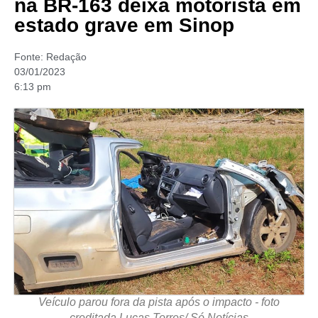
na BR-163 deixa motorista em
estado grave em Sinop
Fonte:
Redação
03/01/2023
6:13 pm
Veículo parou fora da pista após o impacto - foto
creditada Lucas Torres/ Só Notícias