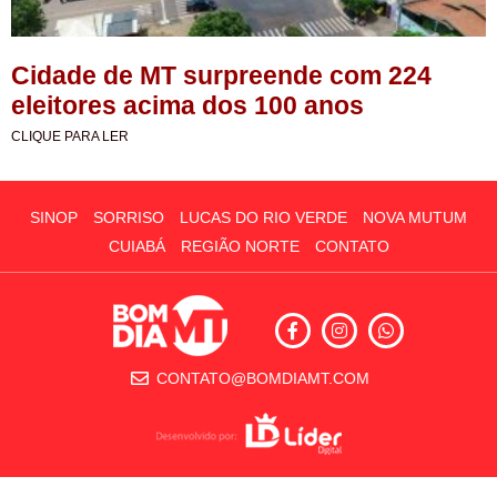
Cidade de MT surpreende com 224
eleitores acima dos 100 anos
CLIQUE PARA LER
SINOP
SORRISO
LUCAS DO RIO VERDE
NOVA MUTUM
CUIABÁ
REGIÃO NORTE
CONTATO
CONTATO@BOMDIAMT.COM