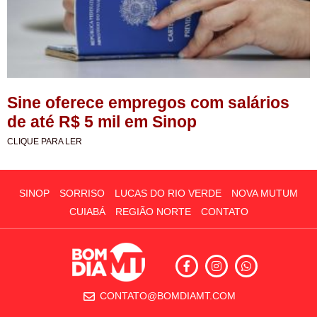
Sine oferece empregos com salários
de até R$ 5 mil em Sinop
CLIQUE PARA LER
SINOP
SORRISO
LUCAS DO RIO VERDE
NOVA MUTUM
CUIABÁ
REGIÃO NORTE
CONTATO
CONTATO@BOMDIAMT.COM