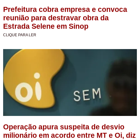
Prefeitura cobra empresa e convoca
reunião para destravar obra da
Estrada Selene em Sinop
CLIQUE PARA LER
Operação apura suspeita de desvio
milionário em acordo entre MT e Oi, diz