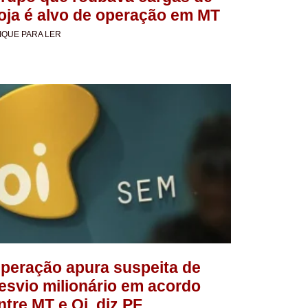
oja é alvo de operação em MT
IQUE PARA LER
peração apura suspeita de
esvio milionário em acordo
ntre MT e Oi, diz PF