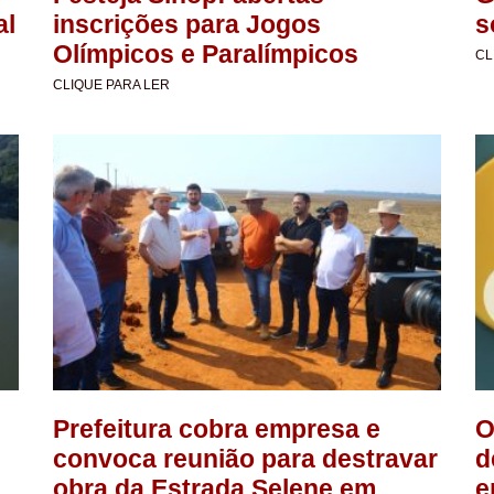
al
inscrições para Jogos
s
Olímpicos e Paralímpicos
CL
CLIQUE PARA LER
Prefeitura cobra empresa e
O
convoca reunião para destravar
d
obra da Estrada Selene em
e