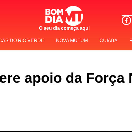
O seu dia começa aqui
CAS DO RIO VERDE
NOVA MUTUM
CUIABÁ
re apoio da Força 