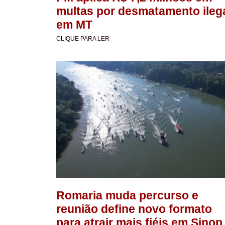
multas por desmatamento ileg
em MT
CLIQUE PARA LER
Romaria muda percurso e
reunião define novo formato
para atrair mais fiéis em Sinop