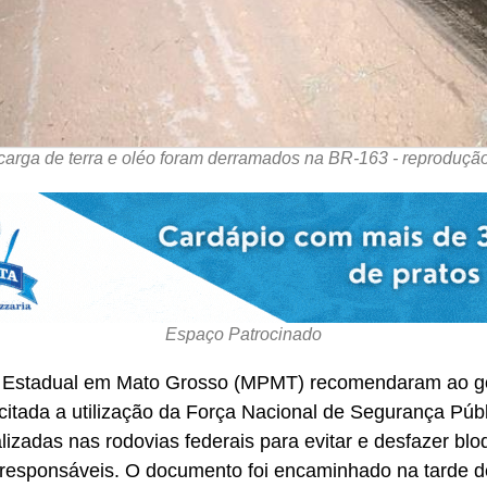
carga de terra e oléo foram derramados na BR-163 - reproduçã
Espaço Patrocinado
 e Estadual em Mato Grosso (MPMT) recomendaram ao g
licitada a utilização da Força Nacional de Segurança Públ
izadas nas rodovias federais para evitar e desfazer blo
s responsáveis. O documento foi encaminhado na tarde d