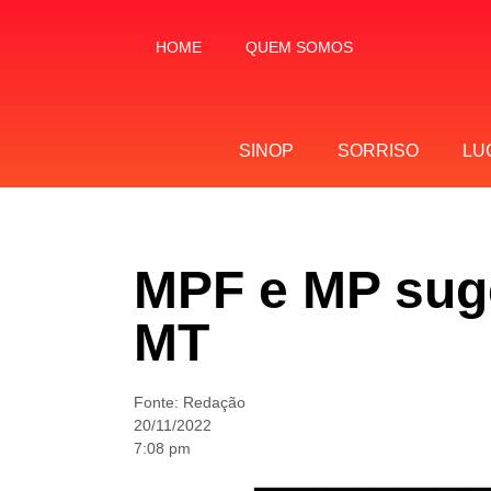
HOME
QUEM SOMOS
SINOP
SORRISO
LU
MPF e MP suge
MT
Fonte:
Redação
20/11/2022
7:08 pm