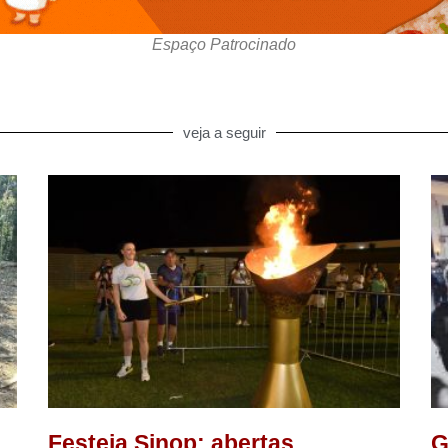
Espaço Patrocinado
veja a seguir
Festeja Sinop: abertas
G