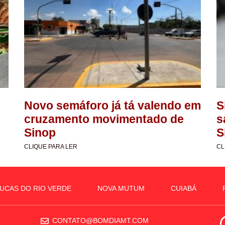
Novo semáforo já tá valendo em
S
cruzamento movimentado de
s
Sinop
S
CLIQUE PARA LER
CL
UCAS DO RIO VERDE
NOVA MUTUM
CUIABÁ
CONTATO@BOMDIAMT.COM