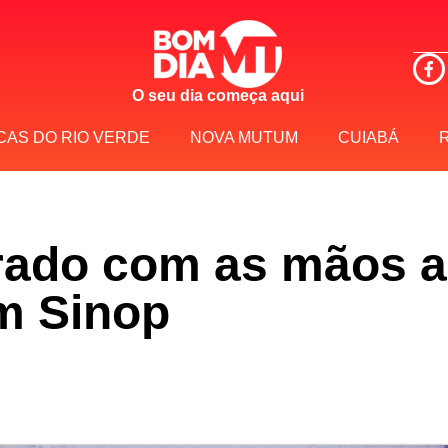
O seu dia começa aqui
CAS DO RIO VERDE
NOVA MUTUM
CUIABÁ
rado com as mãos a
em Sinop