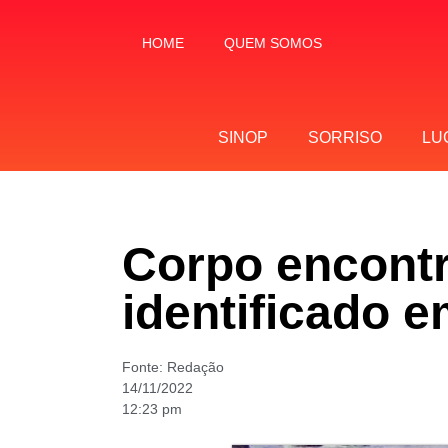
HOME
QUEM SOMOS
SINOP
SORRISO
LU
Corpo encont
identificado 
Fonte:
Redação
14/11/2022
12:23 pm