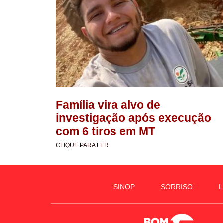
Família vira alvo de
investigação após execução
com 6 tiros em MT
CLIQUE PARA LER
SINOP
SORRISO
L