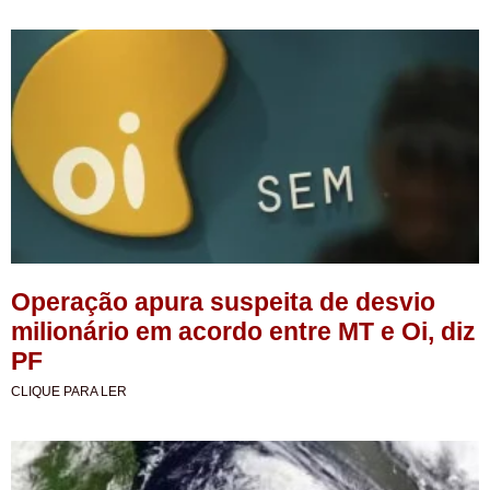
Operação apura suspeita de desvio
milionário em acordo entre MT e Oi, diz
PF
CLIQUE PARA LER